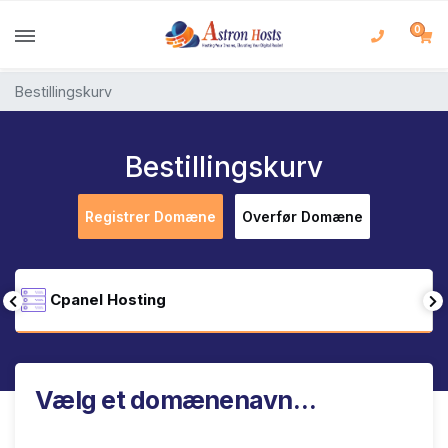
0
Bestillingskurv
Bestillingskurv
Registrer Domæne
Overfør Domæne
Cpanel Hosting
Vælg et domænenavn…